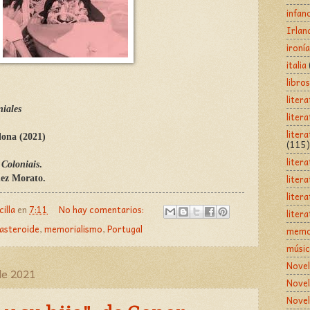
infan
Irlan
ironía
italia
libro
liter
iales
liter
liter
lona (2021)
(115)
litera
Coloniais
.
liter
ez Morato.
liter
illa
en
7:11
No hay comentarios:
liter
 asteroide
,
memorialismo
,
Portugal
memo
músi
Novel
de 2021
Novel
Novel