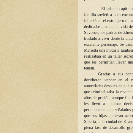
El primer capítulo está 
familia soviética para encon
falleció en el extranjero du
dedicados a contar la vida de
Suvorov, los padres de Zhenn
trasladó a vivir desde la ci
excelente personaje. Se cas
Marietta una modista también
realizaban en un taller secr
que les permitían llevar u
tenían.
Gracias a sus cont
decidieron vender en el m
autoridades después de que 
que criminalizaba la reventa
años de prisión, aunque fue 
les llevó a tomar decisi
permanentemente señalados y 
que sus hijas pudieran acced
Siberia, a la ciudad de Kras
plena fase de desarrollo gra