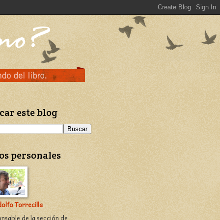
car este blog
os personales
olfo Torrecilla
nsable de la sección de