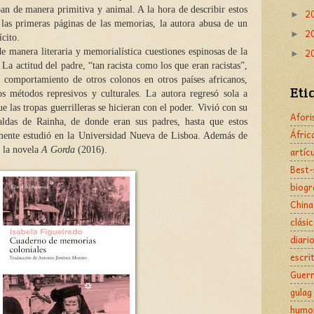
aban de manera primitiva y animal. A la hora de describir estos
2
►
 las primeras páginas de las memorias, la autora abusa de un
2
►
cito.
2
a literaria y memorialística cuestiones espinosas de la
►
. La actitud del padre, “tan racista como los que eran racistas”,
 comportamiento de otros colonos en otros países africanos,
Eti
 métodos represivos y culturales. La autora regresó sola a
e las tropas guerrilleras se hicieran con el poder. Vivió con su
Afor
ldas de Rainha, de donde eran sus padres, hasta que estos
Áfric
rmente estudió en la Universidad Nueva de Lisboa. Además de
o la novela
A Gorda
(2016).
artíc
Best-
biogr
China
clási
diari
escri
Guer
gulag
humo