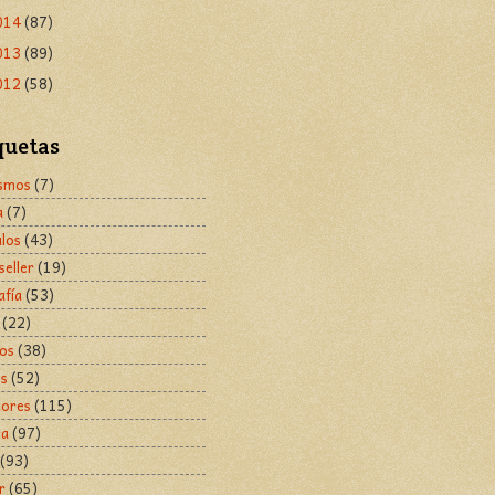
014
(87)
013
(89)
012
(58)
quetas
ismos
(7)
a
(7)
ulos
(43)
seller
(19)
afía
(53)
(22)
cos
(38)
os
(52)
tores
(115)
ra
(97)
(93)
r
(65)