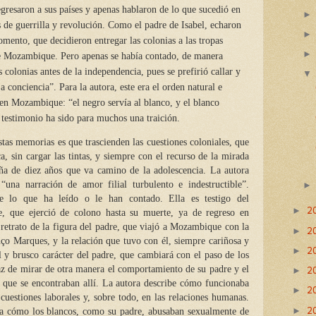
egresaron a sus países y apenas hablaron de lo que sucedió en
s de guerrilla y revolución. Como el padre de Isabel, echaron
momento, que decidieron entregar las colonias a las tropas
de Mozambique. Pero apenas se había contado, de manera
as colonias antes de la independencia, pues se prefirió callar y
a conciencia”. Para la autora, este era el orden natural e
en Mozambique: “el negro servía al blanco, y el blanco
testimonio ha sido para muchos una traición.
emorias es que trascienden las cuestiones coloniales, que
a, sin cargar las tintas, y siempre con el recurso de la mirada
iña de diez años que va camino de la adolescencia. La autora
una narración de amor filial turbulento e indestructible”.
re lo que ha leído o le han contado. Ella es testigo del
2
►
, que ejerció de colono hasta su muerte, ya de regreso en
l retrato de la figura del padre, que viajó a Mozambique con la
2
►
nço Marques, y la relación que tuvo con él, siempre cariñosa y
2
►
il y brusco carácter del padre, que cambiará con el paso de los
2
az de mirar de otra manera el comportamiento de su padre y el
►
 que se encontraban allí. La autora describe cómo funcionaba
2
►
 cuestiones laborales y, sobre todo, en las relaciones humanas.
2
►
ta cómo los blancos, como su padre, abusaban sexualmente de