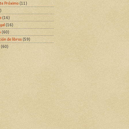
te Próximo
(11)
)
a
(16)
gal
(16)
o
(60)
ción de libros
(59)
(60)