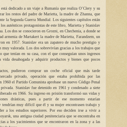
dedicado a un viaje a Rumanía que realiza O’Clery y su
trar los restos del padre de Marietta, la madre de Zhanna, que
rante la Segunda Guerra Mundial. Los siguientes capítulos están
 los auténticos protagonistas de este libro, Marietta y Stanislav
a. Los dos se conocieron en Grozni, en Chechenia, a donde se
udad armenia de Martakert la madre de Marietta, Farandzem, un
aron en 1957. Stanislav era un zapatero de mucho prestigio y
 muy valorada. Los dos sobrevivían gracias a los trabajos que
eto que tenían en su casa, con el que conseguían unos ingresos
na vida desahogada y adquirir productos y bienes que pocos
actos, pudieron comprar un coche oficial que más tarde
ercado privado, operación que estaba prohibida por las
en 1960 el Partido Comunista aprobase un nuevo Código Penal
 privada. Stanislav fue detenido en 1961 y condenado a siete
liberado en 1966. Su ingreso en prisión transformó sus vidas y
ones drásticas, pues a partir de ese momento estarían
tendrían muy difícil que él y su mujer encontrasen trabajo y
er a los estudios superiores. Por eso deciden irse a vivir a
noyarsk, una antigua ciudad penitenciaria que se encontraba en
cias a los yacimientos que se encontraron en la zona y a las