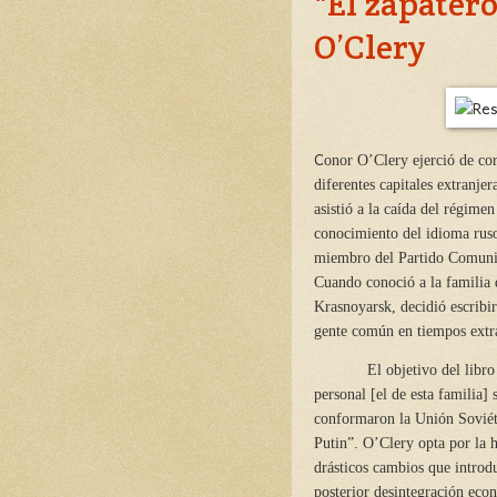
"El zapatero
O’Clery
C
onor O’Clery ejerció de cor
diferentes capitales extranje
asistió a la caída del régime
conocimiento del idioma rus
miembro del Partido Comuni
Cuando conoció a la familia 
Krasnoyarsk, decidió escribi
gente común en tiempos extr
El objetivo del libro
personal [el de esta familia]
conformaron la Unión Soviéti
Putin”. O’Clery opta por la h
drásticos cambios que introd
posterior desintegración eco