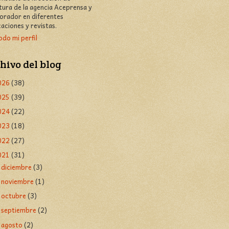
atura de la agencia Aceprensa y
orador en diferentes
caciones y revistas.
odo mi perfil
hivo del blog
026
(38)
025
(39)
024
(22)
023
(18)
022
(27)
021
(31)
diciembre
(3)
►
noviembre
(1)
►
octubre
(3)
►
septiembre
(2)
►
agosto
(2)
►