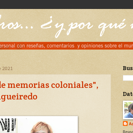
e 2021
Bus
e memorias coloniales",
Dat
Figueiredo
Ad
Respo