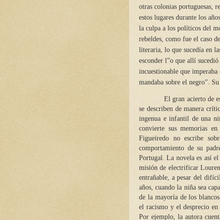
otras colonias portuguesas, r
estos lugares durante los año
la culpa a los políticos del 
rebeldes, como fue el caso 
literaria, lo que sucedía en l
esconder l”o que allí sucedió 
incuestionable que imperaba 
mandaba sobre el negro”. Su 
El gran acierto de estas m
se describen de manera crític
ingenua e infantil de una n
convierte sus memorias en “
Figueiredo no escribe sob
comportamiento de su padre
Portugal. La novela es así e
misión de electrificar Loure
entrañable, a pesar del difíc
años, cuando la niña sea cap
de la mayoría de los blancos
el racismo y el desprecio en
Por ejemplo, la autora cuen