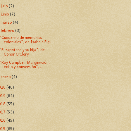
julio
(2)
►
junio
(7)
►
marzo
(4)
►
febrero
(3)
▼
"Cuaderno de memorias
coloniales", de Isabela Figu...
"El zapatero y su hija", de
Conor O’Clery
"Roy Campbell. Marginación,
exilio y conversión", ...
enero
(4)
►
020
(40)
019
(64)
018
(55)
017
(53)
016
(45)
015
(65)