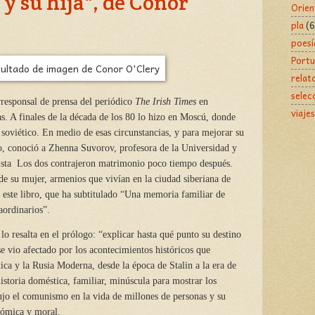
 y su hija", de Conor
Orien
pla
(6
poesí
Portu
relat
selec
responsal de prensa del periódico
The Irish Times
en
viajes
ras. A finales de la década de los 80 lo hizo en Moscú, donde
n soviético. En medio de esas circunstancias, y para mejorar su
o, conoció a Zhenna Suvorov, profesora de la Universidad y
sta
Los dos contrajeron matrimonio poco tiempo después.
de su mujer, armenios que vivían en la ciudad siberiana de
r este libro, que ha subtitulado “Una memoria familiar de
aordinarios”.
 lo resalta en el prólogo: “explicar hasta qué punto su destino
 se vio afectado por los acontecimientos históricos que
ca y la Rusia Moderna, desde la época de Stalin a la era de
istoria doméstica, familiar, minúscula para mostrar los
ujo el comunismo en la vida de millones de personas y su
nómica y moral.