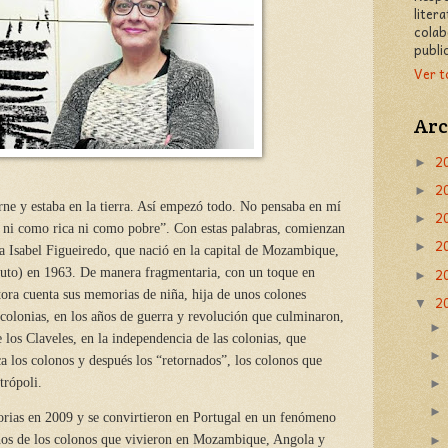
liter
colab
publi
Ver t
Arc
2
►
2
►
rne y estaba en la tierra. Así empezó todo. No pensaba en mí
2
►
 ni como rica ni como pobre”. Con estas palabras, comienzan
2
►
a Isabel Figueiredo, que nació en la capital de Mozambique,
2
to) en 1963. De manera fragmentaria, con un toque en
►
tora cuenta sus memorias de niña, hija de unos colones
2
▼
 colonias, en los años de guerra y revolución que culminaron,
 los Claveles, en la independencia de las colonias, que
a los colonos y después los “retornados”, los colonos que
trópoli.
orias en 2009 y se convirtieron en Portugal en un fenómeno
chos de los colonos que vivieron en Mozambique, Angola y