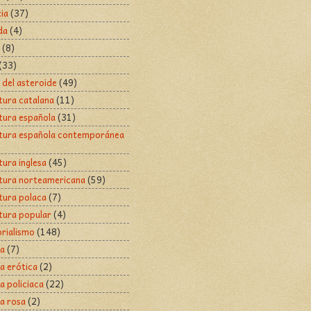
cia
(37)
da
(4)
(8)
(33)
s del asteroide
(49)
atura catalana
(11)
atura española
(31)
atura española contemporánea
tura inglesa
(45)
atura norteamericana
(59)
atura polaca
(7)
atura popular
(4)
rialismo
(148)
ca
(7)
a erótica
(2)
a policiaca
(22)
a rosa
(2)