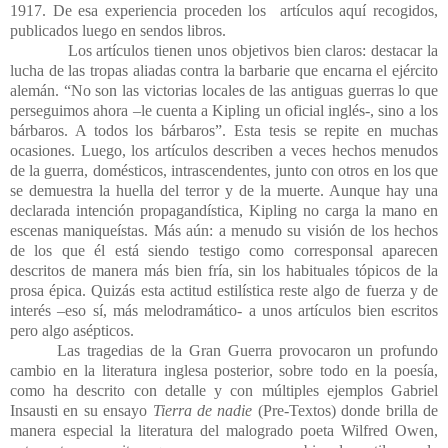
1917. De esa experiencia proceden los
artículos aquí recogidos,
publicados luego en sendos libros.
Los artículos tienen unos objetivos bien claros: destacar la
lucha de las tropas aliadas contra la barbarie que encarna el ejército
alemán. “No son las victorias locales de las antiguas guerras lo que
perseguimos ahora –le cuenta a Kipling un oficial inglés-, sino a los
bárbaros. A todos los bárbaros”. Esta tesis se repite en muchas
ocasiones. Luego, los artículos describen a veces hechos menudos
de la guerra, domésticos, intrascendentes, junto con otros en los que
se demuestra la huella del terror y de la muerte. Aunque hay una
declarada intención propagandística, Kipling no carga la mano en
escenas maniqueístas. Más aún: a menudo su visión de los hechos
de los que él está siendo testigo como corresponsal aparecen
descritos de manera más bien fría, sin los habituales tópicos de la
prosa épica. Quizás esta actitud estilística reste algo de fuerza y de
interés –eso sí, más melodramático- a unos artículos bien escritos
pero algo asépticos.
Las tragedias de la Gran Guerra provocaron un profundo
cambio en la literatura inglesa posterior, sobre todo en la poesía,
como ha descrito con detalle y con múltiples ejemplos Gabriel
Insausti en su ensayo
Tierra de nadie
(Pre-Textos) donde brilla de
manera especial la literatura del malogrado poeta Wilfred Owen,